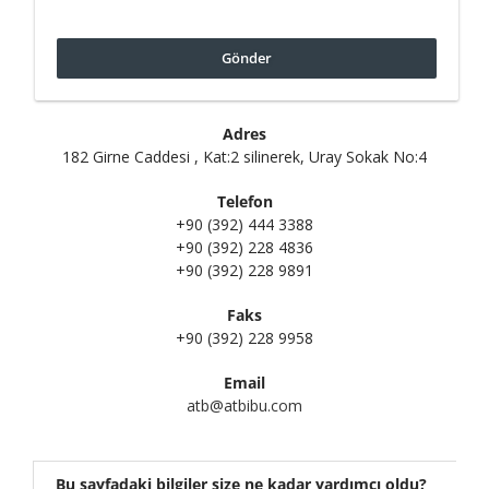
Gönder
Adres
182 Girne Caddesi , Kat:2 silinerek, Uray Sokak No:4
Telefon
+90 (392) 444 3388
+90 (392) 228 4836
+90 (392) 228 9891
Faks
+90 (392) 228 9958
Email
atb@atbibu.com
Bu sayfadaki bilgiler size ne kadar yardımcı oldu?